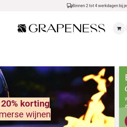
Binnen 2 tot 4 werkdagen bij je
Zomer & BBQ Promo
Wijn in de kijker
Événements
Blog
W
20% korting
z
omerse wijnen