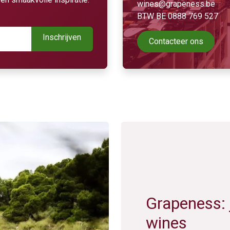
wines@grapeness.be
BTW BE 0888 769 527
Inschrijven
Contacteer ons
Grapeness: 
wines