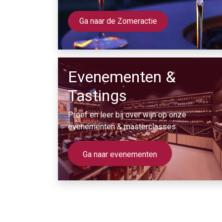
Ga naar de Zomeractie
Evenementen &
Tastings
Proef en leer bij over wijn op onze
evenementen & masterclasses
Ga naar eveneme​nten