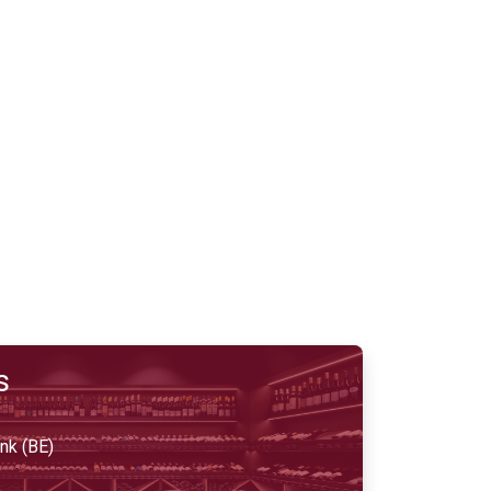
​
nk (BE)