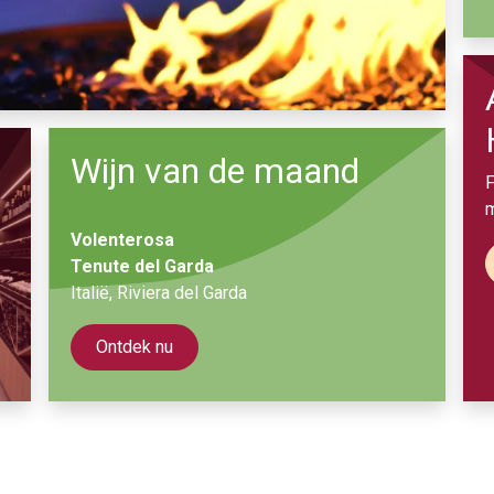
Wijn van de maand
F
m
Volenterosa
Tenute del Garda
Italië, Riviera del Garda
Ontdek n​​​​u