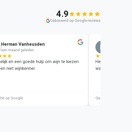
4.9
Gebaseerd op Google-reviews
Herman Vanheusden
Eline De B
E
een maand geleden
een maand ge
elijk en een goede hulp om wijn te kiezen
Heerlijke wijn, dan
en niet wijnkenner.
warme welkom in d
tst op Google
Geplaatst op Google