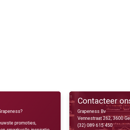
Contacteer ons
j Grapeness?
Grapeness Bv
Vennestraat 262, 3600 Ge
nieuwste promoties,
(32) 089 615 450
en smaakvolle inspiratie.