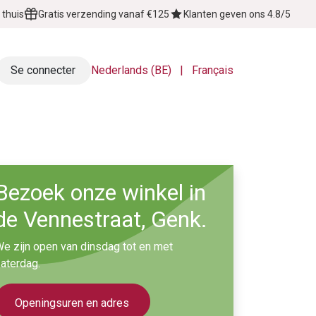
 thuis
Gratis verzending vanaf €125
Klanten geven ons 4.8/5
Se connecter
Nederlands (BE)
|
Français
Over Ons
Contactez-nous
Bezoek onze winkel in
de Vennestraat, Genk.
e zijn open van dinsdag tot en met
aterdag.
Openingsuren en adres