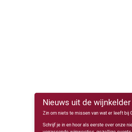
Nieuws uit de wijn​k​elder​
Zin om niets te missen van wat er leeft bi
Schrijf je in en hoor als eerste over onze 
verrassende wijnweetjes, gezellige events 