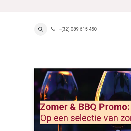
Se rendre au contenu
+
(32) 089 615 450
Page d'accueil
Boutique
Zomer & BBQ Promo: 
Op een selectie van z