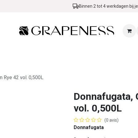
Binnen 2 tot 4 werkdagen bij je
Zomer & BBQ Promo
Wijn in de kijker
Événements
Blog
n Rye 42 vol. 0,500L
Donnafugata, 
vol. 0,500L
(0 avis)
Donnafugata