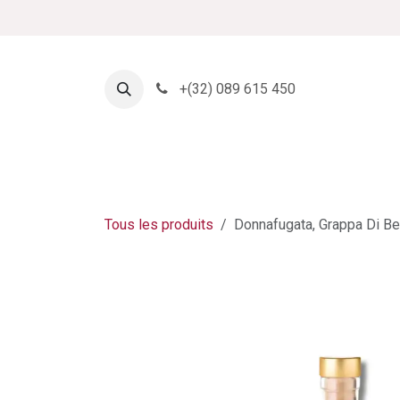
Se rendre au contenu
+
(32) 089 615 450
Page d'accueil
Boutique
Tous les produits
Donnafugata, Grappa Di Be