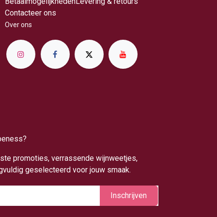
Betaalmogelijkheden
Levering & retours
Contacteer ons
Over ​ons
apeness?
uwste promoties, verrassende wijnweetjes,
rgvuldig geselecteerd voor jouw smaak.
Inschrijv​​​​​​​​​​en