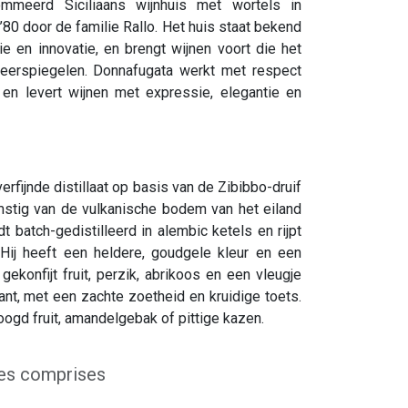
mmeerd Siciliaans wijnhuis met wortels in
 ’80 door de familie Rallo. Het huis staat bekend
ie en innovatie, en brengt wijnen voort die het
 weerspiegelen. Donnafugata werkt met respect
t en levert wijnen met expressie, elegantie en
rfijnde distillaat op basis van de Zibibbo-druif
mstig van de vulkanische bodem van het eiland
t batch-gedistilleerd in alembic ketels en rijpt
 Hij heeft een heldere, goudgele kleur en een
 gekonfijt fruit, perzik, abrikoos en een vleugje
gant, met een zachte zoetheid en kruidige toets.
roogd fruit, amandelgebak of pittige kazen.
es comprises