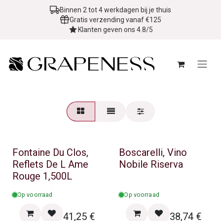
Overslaan naar inhoud
Binnen 2 tot 4 werkdagen bij je thuis
Gratis verzending vanaf €125
Klanten geven ons 4.8/5
Fontaine Du Clos,
Boscarelli, Vino
Reflets De L Ame
Nobile Riserva
Rouge 1,500L
Op voorraad
Op voorraad
41,25
€
38,74
€