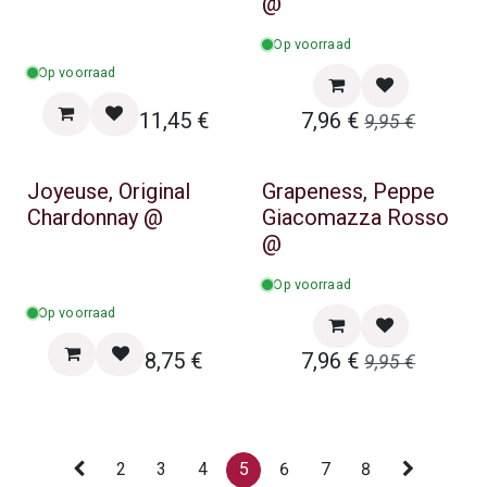
Zomer & BBQ Promo
@
Op voorraad
Op voorraad
11,45
€
7,96
€
9,95
€
Zomer & BBQ Promo
Joyeuse, Original
Grapeness, Peppe
Chardonnay @
Giacomazza Rosso
@
Op voorraad
Op voorraad
8,75
€
7,96
€
9,95
€
2
3
4
5
6
7
8