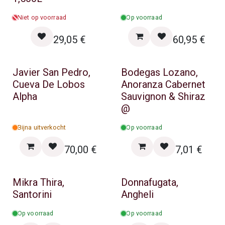
Niet op voorraad
Op voorraad
29,05
€
60,95
€
Javier San Pedro,
Bodegas Lozano,
Cueva De Lobos
Anoranza Cabernet
Alpha
Sauvignon & Shiraz
@
Bijna uitverkocht
Op voorraad
70,00
€
7,01
€
Mikra Thira,
Donnafugata,
Santorini
Angheli
Op voorraad
Op voorraad