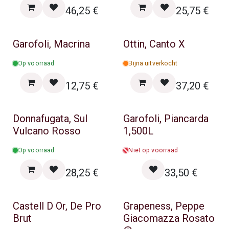
46,25
€
25,75
€
Garofoli, Macrina
Ottin, Canto X
Op voorraad
Bijna uitverkocht
12,75
€
37,20
€
Donnafugata, Sul
Garofoli, Piancarda
Vulcano Rosso
1,500L
Op voorraad
Niet op voorraad
28,25
€
33,50
€
Castell D Or, De Pro
Grapeness, Peppe
Brut
Giacomazza Rosato