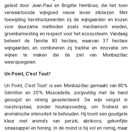
geleid door Jean‑Paul en Brigitte Hembise, die het toen
verwaarloosde wijngoed nieuw leven inbliezen. Met
toewijding herstructureerden zij de wijngaarden en kozen
voor duurzame methoden zoals mechanisch wieden,
groenbemesting en respect voor het ecosysteem. Vandaag
beheert de familie 83 hectare, waarvan 37 hectare
wijngaarden, en combineren zij traditie en innovatie om
wijnen te maken die de ziel van Monbazillac
weerspiegelen.
Un Point, C’est Tout !
Un Point, C’est Tout! is een Monbazillac gemaakt van 80 %
Sémillon en 20 % Muscadelle, zorgvuldig met de hand
geoogst en streng geselecteerd. De wijn vergist in
roestvrijstaal, zonder houtopvoeding, om frisheid en
aromatische intensiteit te behouden. Hij toont een goudgele
kleur met aroma’s van perzik, abrikoos, gekonfijte
sinaasappel en honing. In de mond is hij vol en romig, maar