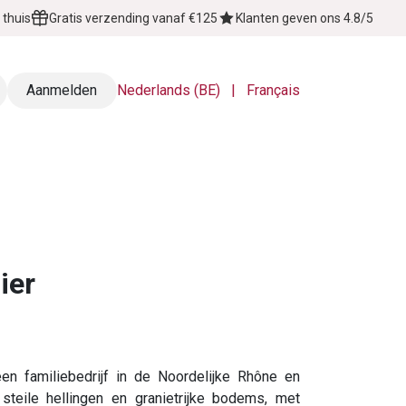
 thuis
Gratis verzending vanaf €125
Klanten geven ons 4.8/5
Aanmelden
Nederlands (BE)
|
Français
Over Ons
Contact
ier
een familiebedrijf in de Noordelijke Rhône en
teile hellingen en granietrijke bodems, met