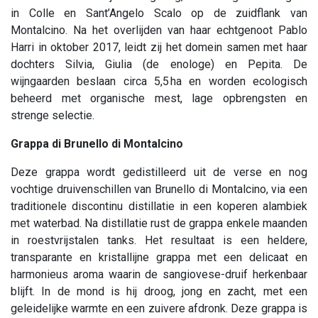
in Colle en Sant’Angelo Scalo op de zuidflank van
Montalcino. Na het overlijden van haar echtgenoot Pablo
Harri in oktober 2017, leidt zij het domein samen met haar
dochters Silvia, Giulia (de enologe) en Pepita. De
wijngaarden beslaan circa 5,5 ha en worden ecologisch
beheerd met organische mest, lage opbrengsten en
strenge selectie.
Grappa di Brunello di Montalcino
Deze grappa wordt gedistilleerd uit de verse en nog
vochtige druivenschillen van Brunello di Montalcino, via een
traditionele discontinu distillatie in een koperen alambiek
met waterbad. Na distillatie rust de grappa enkele maanden
in roestvrijstalen tanks. Het resultaat is een heldere,
transparante en kristallijne grappa met een delicaat en
harmonieus aroma waarin de sangiovese-druif herkenbaar
blijft. In de mond is hij droog, jong en zacht, met een
geleidelijke warmte en een zuivere afdronk. Deze grappa is