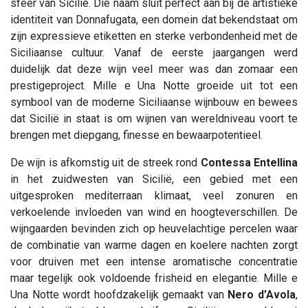
sfeer van Sicilië. Die naam sluit perfect aan bij de artistieke
identiteit van Donnafugata, een domein dat bekendstaat om
zijn expressieve etiketten en sterke verbondenheid met de
Siciliaanse cultuur. Vanaf de eerste jaargangen werd
duidelijk dat deze wijn veel meer was dan zomaar een
prestigeproject. Mille e Una Notte groeide uit tot een
symbool van de moderne Siciliaanse wijnbouw en bewees
dat Sicilië in staat is om wijnen van wereldniveau voort te
brengen met diepgang, finesse en bewaarpotentieel.
De wijn is afkomstig uit de streek rond
Contessa Entellina
in het zuidwesten van Sicilië, een gebied met een
uitgesproken mediterraan klimaat, veel zonuren en
verkoelende invloeden van wind en hoogteverschillen. De
wijngaarden bevinden zich op heuvelachtige percelen waar
de combinatie van warme dagen en koelere nachten zorgt
voor druiven met een intense aromatische concentratie
maar tegelijk ook voldoende frisheid en elegantie. Mille e
Una Notte wordt hoofdzakelijk gemaakt van
Nero d’Avola
,