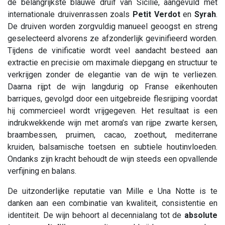
de belangrijkste blauwe druif van Sicilië, aangevuld met
internationale druivenrassen zoals
Petit Verdot
en
Syrah
.
De druiven worden zorgvuldig manueel geoogst en streng
geselecteerd alvorens ze afzonderlijk gevinifieerd worden.
Tijdens de vinificatie wordt veel aandacht besteed aan
extractie en precisie om maximale diepgang en structuur te
verkrijgen zonder de elegantie van de wijn te verliezen.
Daarna rijpt de wijn langdurig op Franse eikenhouten
barriques, gevolgd door een uitgebreide flesrijping voordat
hij commercieel wordt vrijgegeven. Het resultaat is een
indrukwekkende wijn met aroma’s van rijpe zwarte kersen,
braambessen, pruimen, cacao, zoethout, mediterrane
kruiden, balsamische toetsen en subtiele houtinvloeden.
Ondanks zijn kracht behoudt de wijn steeds een opvallende
verfijning en balans.
De uitzonderlijke reputatie van Mille e Una Notte is te
danken aan een combinatie van kwaliteit, consistentie en
identiteit. De wijn behoort al decennialang tot de
absolute