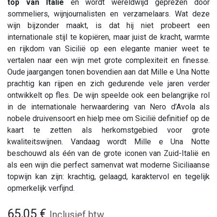
top van Italië
en wordt wereldwijd geprezen door
sommeliers, wijnjournalisten en verzamelaars. Wat deze
wijn bijzonder maakt, is dat hij niet probeert een
internationale stijl te kopiëren, maar juist de kracht, warmte
en rijkdom van Sicilië op een elegante manier weet te
vertalen naar een wijn met grote complexiteit en finesse.
Oude jaargangen tonen bovendien aan dat Mille e Una Notte
prachtig kan rijpen en zich gedurende vele jaren verder
ontwikkelt op fles. De wijn speelde ook een belangrijke rol
in de internationale herwaardering van Nero d’Avola als
nobele druivensoort en hielp mee om Sicilië definitief op de
kaart te zetten als herkomstgebied voor grote
kwaliteitswijnen. Vandaag wordt Mille e Una Notte
beschouwd als één van de grote iconen van Zuid-Italië en
als een wijn die perfect samenvat wat moderne Siciliaanse
topwijn kan zijn: krachtig, gelaagd, karaktervol en tegelijk
opmerkelijk verfijnd.
65,05
€
Inclusief btw