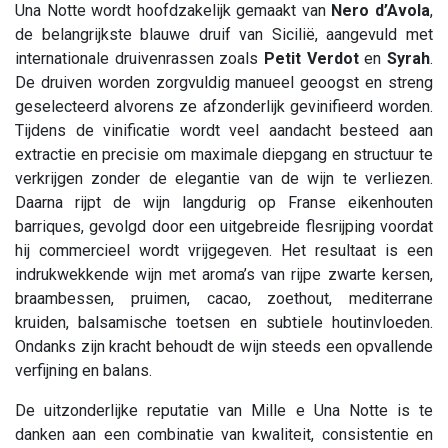
Una Notte wordt hoofdzakelijk gemaakt van
Nero d’Avola
,
de belangrijkste blauwe druif van Sicilië, aangevuld met
internationale druivenrassen zoals
Petit Verdot
en
Syrah
.
De druiven worden zorgvuldig manueel geoogst en streng
geselecteerd alvorens ze afzonderlijk gevinifieerd worden.
Tijdens de vinificatie wordt veel aandacht besteed aan
extractie en precisie om maximale diepgang en structuur te
verkrijgen zonder de elegantie van de wijn te verliezen.
Daarna rijpt de wijn langdurig op Franse eikenhouten
barriques, gevolgd door een uitgebreide flesrijping voordat
hij commercieel wordt vrijgegeven. Het resultaat is een
indrukwekkende wijn met aroma’s van rijpe zwarte kersen,
braambessen, pruimen, cacao, zoethout, mediterrane
kruiden, balsamische toetsen en subtiele houtinvloeden.
Ondanks zijn kracht behoudt de wijn steeds een opvallende
verfijning en balans.
De uitzonderlijke reputatie van Mille e Una Notte is te
danken aan een combinatie van kwaliteit, consistentie en