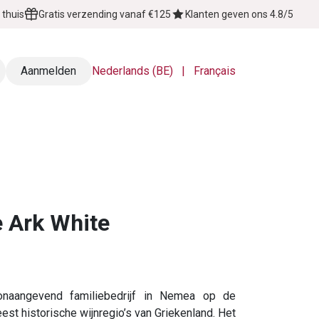
 thuis
Gratis verzending vanaf €125
Klanten geven ons 4.8/5
Aanmelden
Nederlands (BE)
|
Français
Over Ons
Contact
le Ark White
onaangevend familiebedrijf in Nemea op de
t historische wijnregio’s van Griekenland. Het