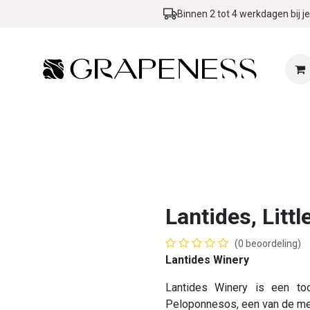
Binnen 2 tot 4 werkdagen bij je
Zomer & BBQ Promo
Wijn in de kijker
Evenementen
Blog
Lantides, Litt
(0 beoordeling)
Lantides Winery
Lantides Winery is een to
Peloponnesos, een van de mees