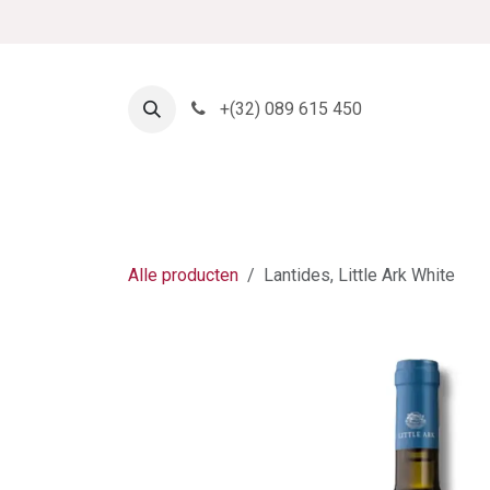
Overslaan naar inhoud
+
(32) 089 615 450
Startpagina
Shop
Alle producten
Lantides, Little Ark White