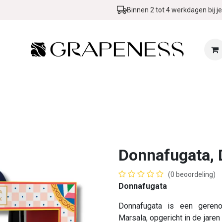
Binnen 2 tot 4 werkdagen bij je
Zomer & BBQ Promo
Wijn in de kijker
Evenementen
Blog
.
Donnafugata, 
(0 beoordeling)
Donnafugata
Donnafugata is een gereno
Marsala, opgericht in de jaren