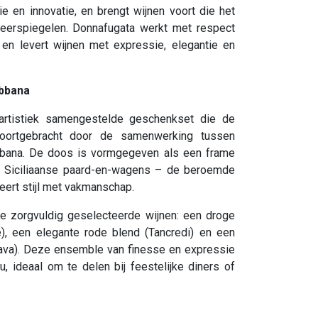
ie en innovatie, en brengt wijnen voort die het
 weerspiegelen. Donnafugata werkt met respect
t en levert wijnen met expressie, elegantie en
abbana
artistiek samengestelde geschenkset die de
 voortgebracht door de samenwerking tussen
bana. De doos is vormgegeven als een frame
ke Siciliaanse paard-en-wagens – de beroemde
ert stijl met vakmanschap.
ie zorgvuldig geselecteerde wijnen: een droge
te), een elegante rode blend (Tancredi) en een
lava). Deze ensemble van finesse en expressie
, ideaal om te delen bij feestelijke diners of