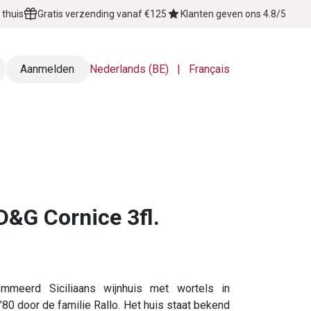
 thuis
Gratis verzending vanaf €125
Klanten geven ons 4.8/5
Aanmelden
Nederlands (BE)
|
Français
Over Ons
Contact
D&G Cornice 3fl.
mmeerd Siciliaans wijnhuis met wortels in
 ’80 door de familie Rallo. Het huis staat bekend