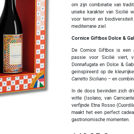
om zijn combinatie van tradit
unieke karakter van Sicilië
voor terroir en biodiversitei
mediterrane ziel.
Cornice Giftbox Dolce & G
De Cornice Giftbox is een 
passie voor Sicilië viert,
Donnafugata en Dolce & Gab
geïnspireerd op de kleurrij
Carretto Siciliano
– en combine
In de doos bevinden zich dr
witte (Isolano, van Carrican
verfijnde Etna Rosso (Cuordi
maakt het een perfect cadeau
gastronomische momenten.