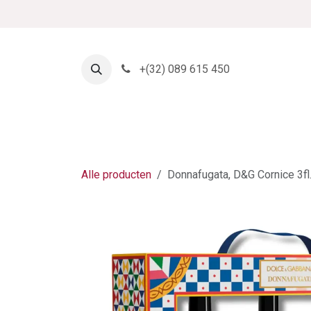
Overslaan naar inhoud
+
(32) 089 615 450
Startpagina
Shop
Alle producten
Donnafugata, D&G Cornice 3fl