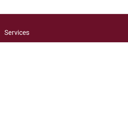
Services
Betaalmogelijkheden
Levering & retou​rs
Contacteer ons
Over ​ons
Contact
Grapeness Bv
Vennestraat 262, 3600 Genk (BE)