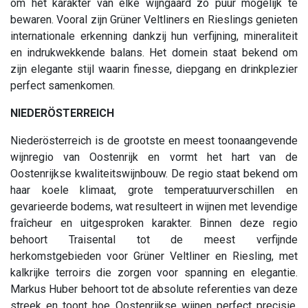
om het karakter van elke wijngaard zo puur mogelijk te
bewaren. Vooral zijn Grüner Veltliners en Rieslings genieten
internationale erkenning dankzij hun verfijning, mineraliteit
en indrukwekkende balans. Het domein staat bekend om
zijn elegante stijl waarin finesse, diepgang en drinkplezier
perfect samenkomen.
NIEDERÖSTERREICH
Niederösterreich is de grootste en meest toonaangevende
wijnregio van Oostenrijk en vormt het hart van de
Oostenrijkse kwaliteitswijnbouw. De regio staat bekend om
haar koele klimaat, grote temperatuurverschillen en
gevarieerde bodems, wat resulteert in wijnen met levendige
fraîcheur en uitgesproken karakter. Binnen deze regio
behoort Traisental tot de meest verfijnde
herkomstgebieden voor Grüner Veltliner en Riesling, met
kalkrijke terroirs die zorgen voor spanning en elegantie.
Markus Huber behoort tot de absolute referenties van deze
streek en toont hoe Oostenrijkse wijnen perfect precisie,